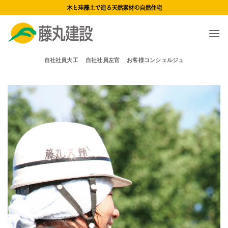
Skip
木と珪藻土で造る天然素材の自然住宅
to
content
自社社員大工
自社社員左官
お客様コンシェルジュ