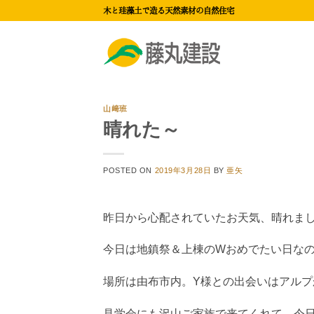
Skip
木と珪藻土で造る天然素材の自然住宅
to
content
山﨑班
晴れた～
POSTED ON
2019年3月28日
BY
亜矢
昨日から心配されていたお天気、晴れま
今日は地鎮祭＆上棟のWおめでたい日なの
場所は由布市内。Y様との出会いはアルプ
見学会にも沢山ご家族で来てくれて、今