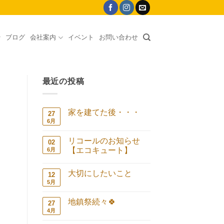
ブログ
会社案内
イベント
お問い合わせ
最近の投稿
家を建てた後・・・
27
6月
家
コ
を
メ
建
ン
リコールのお知らせ
02
て
ト
た
は
【エコキュート】
6月
後・・・
ま
リ
コ
へ
だ
コ
メ
の
あ
大切にしたいこと
ー
ン
12
り
ル
ト
ま
5月
大
コ
の
は
せ
切
メ
お
ま
ん
に
ン
知
だ
地鎮祭続々🍀
27
し
ト
ら
あ
た
は
4月
地
せ
コ
り
い
ま
鎮
【エ
メ
ま
こ
だ