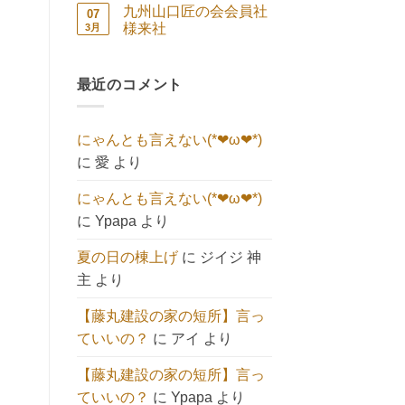
祭
コ
ン
せ
と
あ
九州山口匠の会会員社
07
続々
キ
ト
ん
へ
り
🍀
ュ
は
様来社
3月
の
ま
へ
ー
ま
せ
九
コ
の
ト】
だ
ん
州
メ
へ
あ
山
ン
の
り
口
最近のコメント
ト
ま
匠
は
せ
の
ま
ん
会
だ
会
あ
にゃんとも言えない(*❤ω❤*)
員
り
社
ま
に
愛
より
様
せ
来
ん
社
にゃんとも言えない(*❤ω❤*)
へ
の
に
Ypapa
より
夏の日の棟上げ
に
ジイジ 神
主
より
【藤丸建設の家の短所】言っ
ていいの？
に
アイ
より
【藤丸建設の家の短所】言っ
ていいの？
に
Ypapa
より