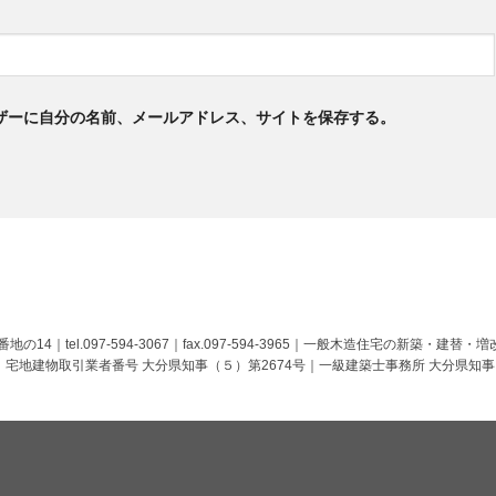
ザーに自分の名前、メールアドレス、サイトを保存する。
の14｜tel.097-594-3067｜fax.097-594-3965｜一般木造住宅の新
｜宅地建物取引業者番号 大分県知事（５）第2674号｜一級建築士事務所 大分県知事 第