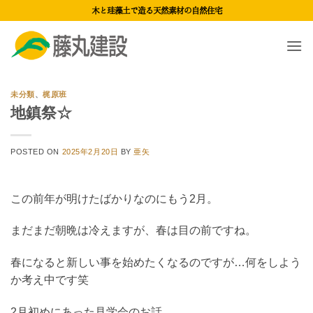
Skip
木と珪藻土で造る天然素材の自然住宅
to
content
未分類
、
梶原班
地鎮祭☆
POSTED ON
2025年2月20日
BY
亜矢
この前年が明けたばかりなのにもう2月。
まだまだ朝晩は冷えますが、春は目の前ですね。
春になると新しい事を始めたくなるのですが…何をしよう
か考え中です笑
2月初めにあった見学会のお話。