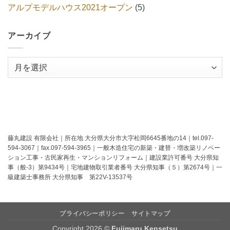
アルプモデルハウス2021オープン
(5)
アーカイブ
ア
ー
カ
イ
ブ
藤丸建設 有限会社｜所在地 大分県大分市大字松岡6645番地の14｜tel.097-
594-3067｜fax.097-594-3965｜一般木造住宅の新築・建替・増改築リノベー
ション工事・古民家再生・マンションリフォーム｜建設業許可番号 大分県知
事（般-3）第9434号｜宅地建物取引業者番号 大分県知事（５）第2674号｜一
級建築士事務所 大分県知事 第22V-13537号
プライバシーポリシー
サイトマップ
Copyright 2026 ©
Fujimaru Kensetsu