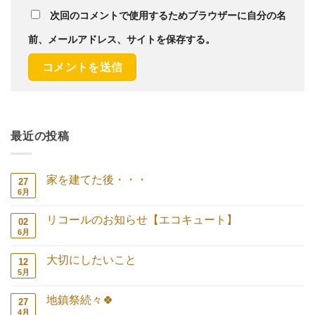
次回のコメントで使用するためブラウザーに自分の名
前、メールアドレス、サイトを保存する。
最近の投稿
家を建てた後・・・
27
6月
家
コ
を
メ
建
ン
リコールのお知らせ【エコキュート】
02
て
ト
た
は
6月
リ
コ
後・・・
ま
コ
メ
へ
だ
ー
ン
の
あ
大切にしたいこと
12
ル
ト
り
の
は
5月
大
コ
ま
お
ま
切
メ
せ
知
だ
に
ン
ん
ら
あ
地鎮祭続々🍀
27
し
ト
せ
り
た
は
4月
地
コ