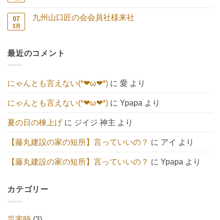
【エ
ま
い
ま
鎮
メ
コ
せ
こ
だ
祭
ン
キ
ん
と
あ
九州山口匠の会会員社様来社
07
続々
ト
ュ
へ
り
🍀
は
3月
ー
九
コ
の
ま
へ
ま
ト】
州
メ
せ
の
だ
へ
山
ン
ん
あ
の
口
ト
り
最近のコメント
匠
は
ま
の
ま
せ
会
だ
ん
会
あ
員
り
にゃんとも言えない(*❤ω❤*)
に
愛
より
社
ま
様
せ
来
ん
にゃんとも言えない(*❤ω❤*)
に
Ypapa
より
社
へ
の
夏の日の棟上げ
に
ジイジ 神主
より
【藤丸建設の家の短所】言っていいの？
に
アイ
より
【藤丸建設の家の短所】言っていいの？
に
Ypapa
より
カテゴリー
災害時
(3)