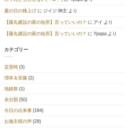
へ
の
夏の日の棟上げ
に
ジイジ 神主
より
【藤丸建設の家の短所】言っていいの？
に
アイ
より
【藤丸建設の家の短所】言っていいの？
に
Ypapa
より
カテゴリー
災害時
(3)
増本＆安藤
(2)
地鎮祭
(1)
未分類
(50)
今日の出来事
(184)
お施主様の声
(29)