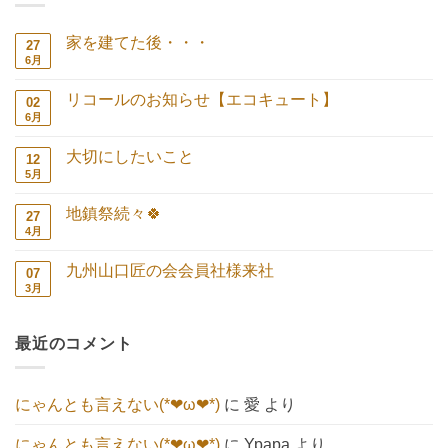
家を建てた後・・・
27
6月
家
コ
を
メ
建
ン
リコールのお知らせ【エコキュート】
02
て
ト
た
は
6月
リ
コ
後・・・
ま
コ
メ
へ
だ
ー
ン
の
あ
大切にしたいこと
12
ル
ト
り
の
は
5月
大
コ
ま
お
ま
切
メ
せ
知
だ
に
ン
ん
ら
あ
地鎮祭続々🍀
27
し
ト
せ
り
た
は
4月
地
コ
【エ
ま
い
ま
鎮
メ
コ
せ
こ
だ
祭
ン
キ
ん
と
あ
九州山口匠の会会員社様来社
07
続々
ト
ュ
へ
り
🍀
は
3月
ー
九
コ
の
ま
へ
ま
ト】
州
メ
せ
の
だ
へ
山
ン
ん
あ
の
口
ト
り
最近のコメント
匠
は
ま
の
ま
せ
会
だ
ん
会
あ
員
り
にゃんとも言えない(*❤ω❤*)
に
愛
より
社
ま
様
せ
来
ん
にゃんとも言えない(*❤ω❤*)
に
Ypapa
より
社