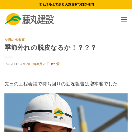
Skip
木と珪藻土で造る天然素材の自然住宅
to
content
今日の出来事
季節外れの脱皮なるか！？？？
POSTED ON
2019年8月23日
BY
愛
先日の工程会議で持ち回りの近況報告は増本君でした。