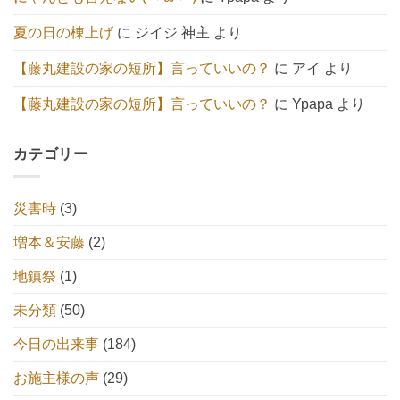
へ
の
夏の日の棟上げ
に
ジイジ 神主
より
【藤丸建設の家の短所】言っていいの？
に
アイ
より
【藤丸建設の家の短所】言っていいの？
に
Ypapa
より
カテゴリー
災害時
(3)
増本＆安藤
(2)
地鎮祭
(1)
未分類
(50)
今日の出来事
(184)
お施主様の声
(29)