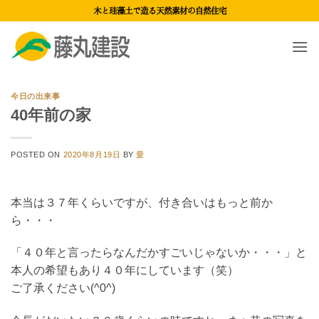
Skip
木と珪藻土で造る天然素材の自然住宅
to
content
今日の出来事
40年前の家
POSTED ON
2020年8月19日
BY
愛
本当は３７年くらいですが、付き合いはもっと前か
ら・・・
「４０年と言ったらなんだかすごいじゃないか・・・」と
本人の希望もあり４０年にしています（笑）
ご了承ください(^0^)