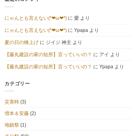
の
ま
へ
ま
ト】
せ
の
だ
へ
ん
あ
の
り
にゃんとも言えない(*❤ω❤*)
に
愛
より
ま
せ
ん
にゃんとも言えない(*❤ω❤*)
に
Ypapa
より
夏の日の棟上げ
に
ジイジ 神主
より
【藤丸建設の家の短所】言っていいの？
に
アイ
より
【藤丸建設の家の短所】言っていいの？
に
Ypapa
より
カテゴリー
災害時
(3)
増本＆安藤
(2)
地鎮祭
(1)