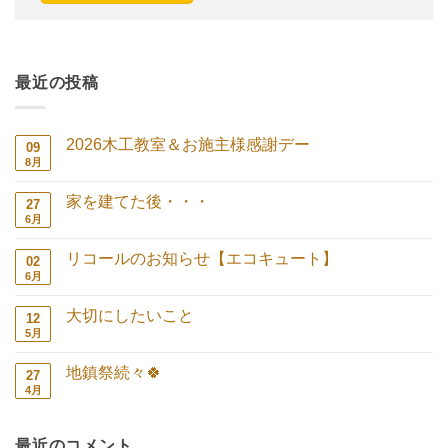
最近の投稿
2026木工教室＆お施主様感謝デー
09
8月
2026
コ
木
メ
工
ン
家を建てた後・・・
27
教
ト
室
は
6月
家
コ
＆
ま
を
メ
お
だ
建
ン
施
あ
リコールのお知らせ【エコキュート】
02
て
ト
主
り
た
は
6月
リ
コ
様
ま
後・・・
ま
コ
メ
感
せ
へ
だ
ー
ン
謝
ん
の
あ
大切にしたいこと
12
ル
ト
デ
り
の
は
5月
ー
大
コ
ま
お
ま
へ
切
メ
せ
知
だ
の
に
ン
ん
ら
あ
地鎮祭続々🍀
27
し
ト
せ
り
た
は
4月
地
コ
【エ
ま
い
ま
鎮
メ
コ
せ
こ
だ
祭
ン
キ
ん
と
あ
続々
ト
ュ
へ
り
最近のコメント
🍀
は
ー