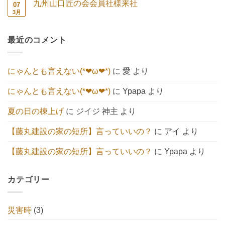
と
あ
九州山口匠の会会員社様来社
07
続々
ト
ュ
へ
り
🍀
は
3月
ー
九
コ
の
ま
へ
ま
ト】
州
メ
せ
の
だ
へ
山
ン
ん
あ
の
口
ト
り
最近のコメント
匠
は
ま
の
ま
せ
会
だ
ん
会
あ
員
り
にゃんとも言えない(*❤ω❤*)
に
愛
より
社
ま
様
せ
来
ん
にゃんとも言えない(*❤ω❤*)
に
Ypapa
より
社
へ
の
夏の日の棟上げ
に
ジイジ 神主
より
【藤丸建設の家の短所】言っていいの？
に
アイ
より
【藤丸建設の家の短所】言っていいの？
に
Ypapa
より
カテゴリー
災害時
(3)