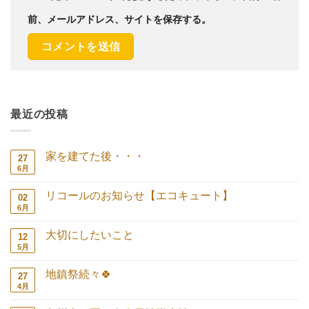
前、メールアドレス、サイトを保存する。
最近の投稿
家を建てた後・・・
27
6月
家
コ
を
メ
建
ン
リコールのお知らせ【エコキュート】
02
て
ト
た
は
6月
リ
コ
後・・・
ま
コ
メ
へ
だ
ー
ン
の
あ
大切にしたいこと
12
ル
ト
り
の
は
5月
大
コ
ま
お
ま
切
メ
せ
知
だ
に
ン
ん
ら
あ
地鎮祭続々🍀
27
し
ト
せ
り
た
は
4月
地
コ
【エ
ま
い
ま
鎮
メ
コ
せ
こ
だ
祭
ン
キ
ん