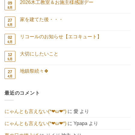
2026木工教室＆お施主様感謝デー
09
8月
2026
コ
木
メ
工
ン
家を建てた後・・・
27
教
ト
室
は
6月
家
コ
＆
ま
を
メ
お
だ
建
ン
施
あ
リコールのお知らせ【エコキュート】
02
て
ト
主
り
た
は
6月
リ
コ
様
ま
後・・・
ま
コ
メ
感
せ
へ
だ
ー
ン
謝
ん
の
あ
大切にしたいこと
12
ル
ト
デ
り
の
は
5月
ー
大
コ
ま
お
ま
へ
切
メ
せ
知
だ
の
に
ン
ん
ら
あ
地鎮祭続々🍀
27
し
ト
せ
り
た
は
4月
地
コ
【エ
ま
い
ま
鎮
メ
コ
せ
こ
だ
祭
ン
キ
ん
と
あ
続々
ト
ュ
へ
り
最近のコメント
🍀
は
ー
の
ま
へ
ま
ト】
せ
の
だ
へ
ん
あ
の
り
にゃんとも言えない(*❤ω❤*)
に
愛
より
ま
せ
ん
にゃんとも言えない(*❤ω❤*)
に
Ypapa
より