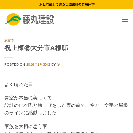
Skip
木と珪藻土で造る天然素材の自然住宅
to
content
安部班
祝上棟㊗大分市A様邸
POSTED ON
2026年1月30日
BY
愛
よく晴れた日
青空が本当に美しくて
設計の山本氏と棟上げをした家の前で、空と一文字の屋根
のラインに感動しました
家族を大切に思う家