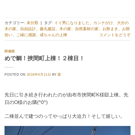
カテゴリー:
未分類
|
タグ:
イイ男になりました
、
カンナがけ
、
大分の
木の家
、
自由設計
、
藤丸建設
、
木の家
、
自然素材の家
、
お餅まき
、
お餅
拾い
、
ご縁に感謝
、
成ちゃんの上棟
コメントをどうぞ
阿南班
めで鯛！挾間町上棟！２棟目！
POSTED ON
2018年4月11日
BY
愛
先日に引き続き行われたのが由布市挾間町K様邸上棟。先
日のO様のお隣(^0^)
二棟並んで建つのってやっぱり大迫力！そして嬉しい。