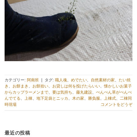
カテゴリー:
阿南班
|
タグ:
職人魂
、
めでたい
、
自然素材の家
、
たい焼
き
、
お餅まき
、
お餅拾い
、
お貸しは何を投げたらいい
、
懐かしいお菓子
からカップラーメンまで
、
要は気持ち
、
藤丸建設
、
ぺんぺん草がぺんぺ
んでてる
、
上棟
、
地下足袋とニッカ
、
木の家
、
勝負服
、
上棟式
、
二棟同
時現場
コメントをどうぞ
最近の投稿