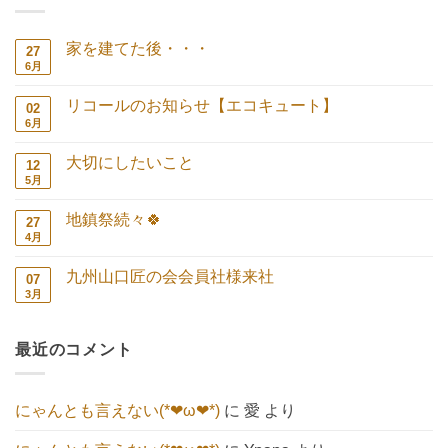
家を建てた後・・・
27
6月
家
コ
を
メ
建
ン
リコールのお知らせ【エコキュート】
02
て
ト
た
は
6月
リ
コ
後・・・
ま
コ
メ
へ
だ
ー
ン
の
あ
大切にしたいこと
12
ル
ト
り
の
は
5月
大
コ
ま
お
ま
切
メ
せ
知
だ
に
ン
ん
ら
あ
地鎮祭続々🍀
27
し
ト
せ
り
た
は
4月
地
コ
【エ
ま
い
ま
鎮
メ
コ
せ
こ
だ
祭
ン
キ
ん
と
あ
九州山口匠の会会員社様来社
07
続々
ト
ュ
へ
り
🍀
は
3月
ー
九
コ
の
ま
へ
ま
ト】
州
メ
せ
の
だ
へ
山
ン
ん
あ
の
口
ト
り
最近のコメント
匠
は
ま
の
ま
せ
会
だ
ん
会
あ
員
り
にゃんとも言えない(*❤ω❤*)
に
愛
より
社
ま
様
せ
来
ん