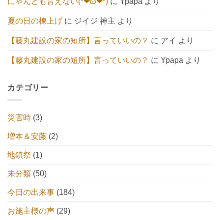
にゃんとも言えない(*❤ω❤*)
に
Ypapa
より
社
へ
の
夏の日の棟上げ
に
ジイジ 神主
より
【藤丸建設の家の短所】言っていいの？
に
アイ
より
【藤丸建設の家の短所】言っていいの？
に
Ypapa
より
カテゴリー
災害時
(3)
増本＆安藤
(2)
地鎮祭
(1)
未分類
(50)
今日の出来事
(184)
お施主様の声
(29)