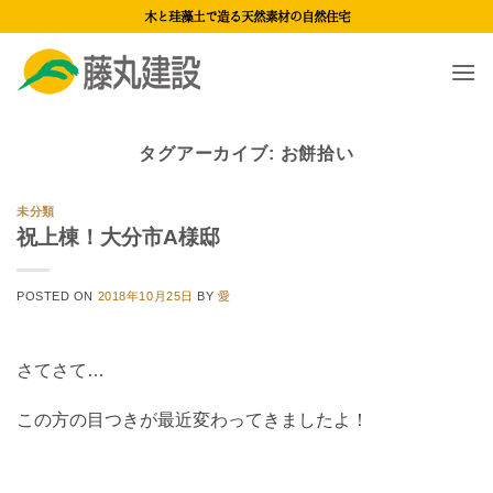
Skip
木と珪藻土で造る天然素材の自然住宅
to
content
タグアーカイブ:
お餅拾い
未分類
祝上棟！大分市A様邸
POSTED ON
2018年10月25日
BY
愛
さてさて…
この方の目つきが最近変わってきましたよ！