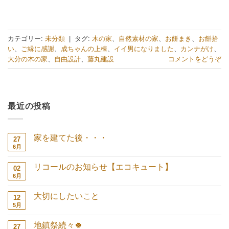
カテゴリー:
未分類
|
タグ:
木の家
、
自然素材の家
、
お餅まき
、
お餅拾
い
、
ご縁に感謝
、
成ちゃんの上棟
、
イイ男になりました
、
カンナがけ
、
大分の木の家
、
自由設計
、
藤丸建設
コメントをどうぞ
最近の投稿
家を建てた後・・・
27
6月
家
コ
を
メ
建
ン
リコールのお知らせ【エコキュート】
02
て
ト
た
は
6月
リ
コ
後・・・
ま
コ
メ
へ
だ
ー
ン
の
あ
大切にしたいこと
12
ル
ト
り
の
は
5月
大
コ
ま
お
ま
切
メ
せ
知
だ
に
ン
ん
ら
あ
地鎮祭続々🍀
27
し
ト