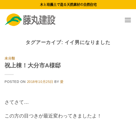
Skip
木と珪藻土で造る天然素材の自然住宅
to
content
タグアーカイブ:
イイ男になりました
未分類
祝上棟！大分市A様邸
POSTED ON
2018年10月25日
BY
愛
さてさて…
この方の目つきが最近変わってきましたよ！