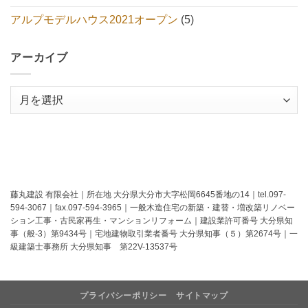
アルプモデルハウス2021オープン
(5)
アーカイブ
ア
ー
カ
イ
ブ
藤丸建設 有限会社｜所在地 大分県大分市大字松岡6645番地の14｜tel.097-
594-3067｜fax.097-594-3965｜一般木造住宅の新築・建替・増改築リノベー
ション工事・古民家再生・マンションリフォーム｜建設業許可番号 大分県知
事（般-3）第9434号｜宅地建物取引業者番号 大分県知事（５）第2674号｜一
級建築士事務所 大分県知事 第22V-13537号
プライバシーポリシー
サイトマップ