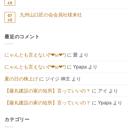
せ
り
た
は
4月
地
コ
【エ
ま
い
ま
鎮
メ
コ
せ
こ
だ
祭
ン
キ
ん
と
あ
九州山口匠の会会員社様来社
07
続々
ト
ュ
へ
り
🍀
は
3月
ー
九
コ
の
ま
へ
ま
ト】
州
メ
せ
の
だ
へ
山
ン
ん
あ
の
口
ト
り
最近のコメント
匠
は
ま
の
ま
せ
会
だ
ん
会
あ
員
り
にゃんとも言えない(*❤ω❤*)
に
愛
より
社
ま
様
せ
来
ん
にゃんとも言えない(*❤ω❤*)
に
Ypapa
より
社
へ
の
夏の日の棟上げ
に
ジイジ 神主
より
【藤丸建設の家の短所】言っていいの？
に
アイ
より
【藤丸建設の家の短所】言っていいの？
に
Ypapa
より
カテゴリー