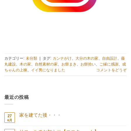
カテゴリー:
未分類
|
タグ:
カンナがけ
、
大分の木の家
、
自由設計
、
藤
丸建設
、
木の家
、
自然素材の家
、
お餅まき
、
お餅拾い
、
ご縁に感謝
、
成
ちゃんの上棟
、
イイ男になりました
コメントをどうぞ
最近の投稿
家を建てた後・・・
27
6月
家
コ
を
メ
建
ン