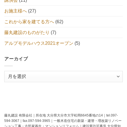
講演会
(11)
お施主様へ
(27)
これから家を建てる方へ
(62)
藤丸建設のものがたり
(7)
アルプモデルハウス2021オープン
(5)
アーカイブ
ア
ー
カ
イ
ブ
藤丸建設 有限会社｜所在地 大分県大分市大字松岡6645番地の14｜tel.097-
594-3067｜fax.097-594-3965｜一般木造住宅の新築・建替・増改築リノベー
ション工事・古民家再生・マンションリフォーム｜建設業許可番号 大分県知