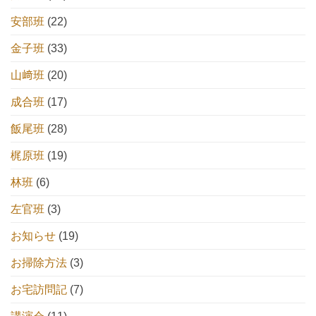
安部班
(22)
金子班
(33)
山﨑班
(20)
成合班
(17)
飯尾班
(28)
梶原班
(19)
林班
(6)
左官班
(3)
お知らせ
(19)
お掃除方法
(3)
お宅訪問記
(7)