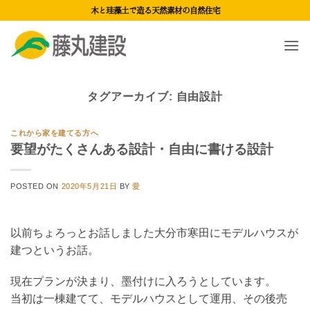
Skip
木と珪藻土で造る天然素材の自然住宅
to
content
タグアーカイブ:
自由設計
これから家を建てる方へ
要望がたくさんある設計・自由に書ける設計
POSTED ON
2020年5月21日
BY
愛
以前ちょろっとお話しました大分市寒田にモデルハウスが
建つというお話。
現在プランが決まり、墨付けに入ろうとしています。
当初は一棟建てて、モデルハウスとして運用、その後売