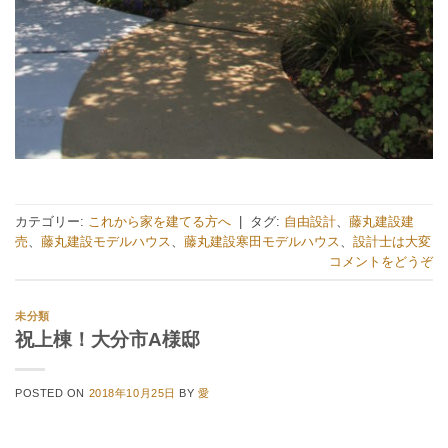
カテゴリー:
これから家を建てる方へ
|
タグ:
自由設計
、
藤丸建設建
売
、
藤丸建設モデルハウス
、
藤丸建設寒田モデルハウス
、
設計士は大変
コメントをどうぞ
未分類
祝上棟！大分市A様邸
POSTED ON
2018年10月25日
BY
愛