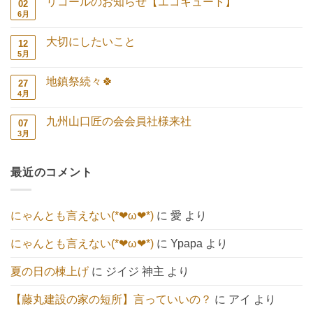
リコールのお知らせ【エコキュート】
02
て
ト
た
は
6月
リ
コ
後・・・
ま
コ
メ
へ
だ
ー
ン
の
あ
大切にしたいこと
12
ル
ト
り
の
は
5月
大
コ
ま
お
ま
切
メ
せ
知
だ
に
ン
ん
ら
あ
地鎮祭続々🍀
27
し
ト
せ
り
た
は
4月
地
コ
【エ
ま
い
ま
鎮
メ
コ
せ
こ
だ
祭
ン
キ
ん
と
あ
九州山口匠の会会員社様来社
07
続々
ト
ュ
へ
り
🍀
は
3月
ー
九
コ
の
ま
へ
ま
ト】
州
メ
せ
の
だ
へ
山
ン
ん
あ
の
口
ト
り
最近のコメント
匠
は
ま
の
ま
せ
会
だ
ん
会
あ
員
り
にゃんとも言えない(*❤ω❤*)
に
愛
より
社
ま
様
せ
来
ん
にゃんとも言えない(*❤ω❤*)
に
Ypapa
より
社
へ
の
夏の日の棟上げ
に
ジイジ 神主
より
【藤丸建設の家の短所】言っていいの？
に
アイ
より