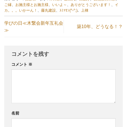
ご縁
、
お施主様とお施主様
、
いいよ～
、
ありがとうございます！
、
イ
カ。。。いかーん！
、
藤丸建設
、
ｽﾐﾏｾﾝ(^-^;)
、
上棟
学びの日≪木繋会新年互礼会
築10年、どうなる！？
≫
コメントを残す
コメント
※
名前