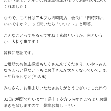
という訳で、アルプのお施主様達が揃ってお餅拾いに来て
くれました！
なので、この日はアルプも四時閉店。会長に「四時閉店、
いいですか？」って聞いたら「いいよ～」と即答。
こんなことってあるんですね！素敵というか、何という
か、大切な事です！
皆様に感謝です。
ご近所のお施主様達もたくさん来てくださり…いや～みん
なちょっと見ないうちにお子さんが大きくなっていて…あ
～年取るわなと(´◉◞౪◟◉)
みなさん、お集まりいただきありがとうございました(^-^)
31日は明野で行います！是非！夕方５時すぎごろよりお餅
まきを致しますので、是非お越し下さい！