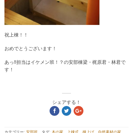
祝上棟！！
おめでとうございます！
あっ‼担当はイケメン班！？の安部棟梁・梶原君・林君で
す！
シェアする！
カテゴリー:
安部班
タグ:
木の家
、
上棟式
、
棟上げ
、
自然素材の家
、