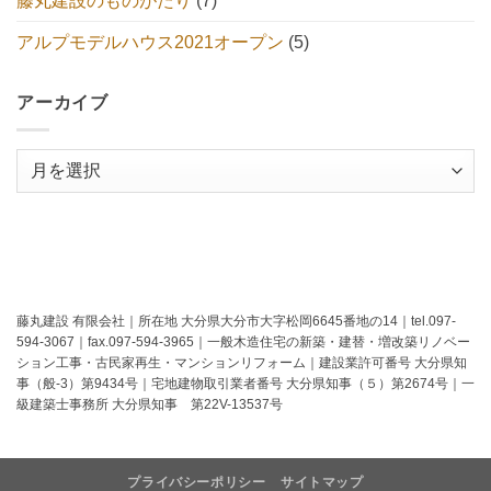
藤丸建設のものがたり
(7)
アルプモデルハウス2021オープン
(5)
アーカイブ
ア
ー
カ
イ
ブ
藤丸建設 有限会社｜所在地 大分県大分市大字松岡6645番地の14｜tel.097-
594-3067｜fax.097-594-3965｜一般木造住宅の新築・建替・増改築リノベー
ション工事・古民家再生・マンションリフォーム｜建設業許可番号 大分県知
事（般-3）第9434号｜宅地建物取引業者番号 大分県知事（５）第2674号｜一
級建築士事務所 大分県知事 第22V-13537号
プライバシーポリシー
サイトマップ