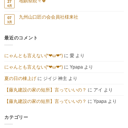
あ
地鎮祭続々🍀
27
し
ト
せ
り
た
は
4月
地
コ
【エ
ま
い
ま
鎮
メ
コ
せ
こ
だ
祭
ン
キ
ん
と
あ
九州山口匠の会会員社様来社
07
続々
ト
ュ
へ
り
🍀
は
3月
ー
九
コ
の
ま
へ
ま
ト】
州
メ
せ
の
だ
へ
山
ン
ん
あ
の
口
ト
り
最近のコメント
匠
は
ま
の
ま
せ
会
だ
ん
会
あ
員
り
にゃんとも言えない(*❤ω❤*)
に
愛
より
社
ま
様
せ
来
ん
にゃんとも言えない(*❤ω❤*)
に
Ypapa
より
社
へ
の
夏の日の棟上げ
に
ジイジ 神主
より
【藤丸建設の家の短所】言っていいの？
に
アイ
より
【藤丸建設の家の短所】言っていいの？
に
Ypapa
より
カテゴリー