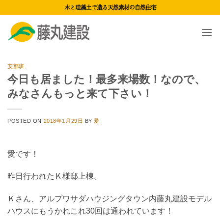
Skip
木と珪藻土で造る天然素材の自然住宅
to
content
安部班
今日も居ました！最多来場数！なので、
みなさんもっと来て下さい！
POSTED ON
2018年1月29日
BY
愛
愛です！
昨日行われたＫ様邸上棟。
Ｋさん、アルプワサダハウジングタウン内藤丸建設モデル
ハウスにもうかれこれ30回は通われています！