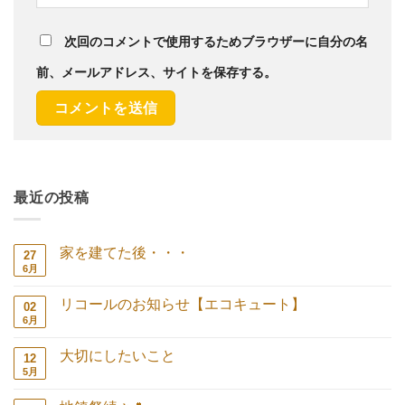
次回のコメントで使用するためブラウザーに自分の名
前、メールアドレス、サイトを保存する。
最近の投稿
家を建てた後・・・
27
6月
家
コ
を
メ
建
ン
リコールのお知らせ【エコキュート】
02
て
ト
た
は
6月
リ
コ
後・・・
ま
コ
メ
へ
だ
ー
ン
の
あ
大切にしたいこと
12
ル
ト
り
の
は
5月
大
コ
ま
お
ま
切
メ
せ
知
だ
に
ン
ん
ら