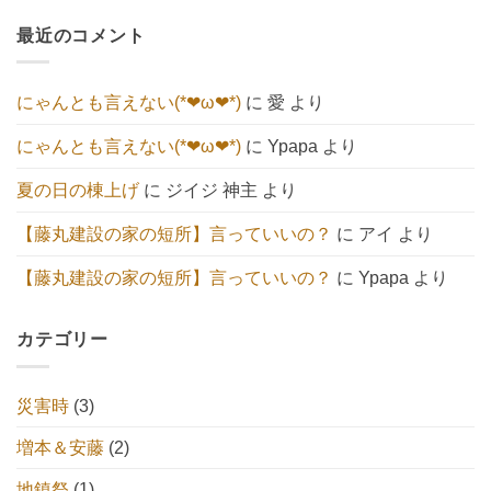
だ
祭
ン
キ
ん
と
あ
続々
ト
ュ
へ
り
最近のコメント
🍀
は
ー
の
ま
へ
ま
ト】
せ
の
だ
へ
ん
あ
の
り
にゃんとも言えない(*❤ω❤*)
に
愛
より
ま
せ
ん
にゃんとも言えない(*❤ω❤*)
に
Ypapa
より
夏の日の棟上げ
に
ジイジ 神主
より
【藤丸建設の家の短所】言っていいの？
に
アイ
より
【藤丸建設の家の短所】言っていいの？
に
Ypapa
より
カテゴリー
災害時
(3)
増本＆安藤
(2)
地鎮祭
(1)