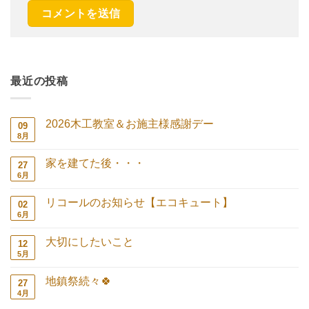
最近の投稿
2026木工教室＆お施主様感謝デー
09
8月
2026
コ
木
メ
工
ン
家を建てた後・・・
27
教
ト
室
は
6月
家
コ
＆
ま
を
メ
お
だ
建
ン
施
あ
リコールのお知らせ【エコキュート】
02
て
ト
主
り
た
は
6月
リ
コ
様
ま
後・・・
ま
コ
メ
感
せ
へ
だ
ー
ン
謝
ん
の
あ
大切にしたいこと
12
ル
ト
デ
り
の
は
5月
ー
大
コ
ま
お
ま
へ
切
メ
せ
知
だ
の
に
ン
ん
ら
あ
地鎮祭続々🍀
27
し
ト
せ
り
た
は
4月
地
コ
【エ
ま
い
ま
鎮
メ
コ
せ
こ