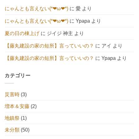
あ
の
り
にゃんとも言えない(*❤ω❤*)
に
愛
より
ま
せ
ん
にゃんとも言えない(*❤ω❤*)
に
Ypapa
より
夏の日の棟上げ
に
ジイジ 神主
より
【藤丸建設の家の短所】言っていいの？
に
アイ
より
【藤丸建設の家の短所】言っていいの？
に
Ypapa
より
カテゴリー
災害時
(3)
増本＆安藤
(2)
地鎮祭
(1)
未分類
(50)