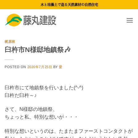
Skip
木と珪藻土で造る天然素材の自然住宅
to
content
梶原班
臼杵市N様邸地鎮祭🎶
POSTED ON
2020年7月25日
BY
愛
臼杵市にて地鎮祭を行いました(^-^)
臼杵だ臼杵～♪
さて、N様邸の地鎮祭、
ちょっと私、特別な想いが・・・
特別な想いというのは、たまたまファーストコンタクトが