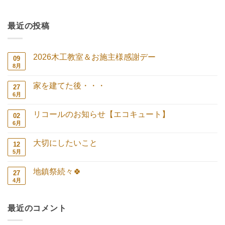
最近の投稿
2026木工教室＆お施主様感謝デー
09
8月
2026
コ
木
メ
工
ン
家を建てた後・・・
27
教
ト
室
は
6月
家
コ
＆
ま
を
メ
お
だ
建
ン
施
あ
リコールのお知らせ【エコキュート】
02
て
ト
主
り
た
は
6月
リ
コ
様
ま
後・・・
ま
コ
メ
感
せ
へ
だ
ー
ン
謝
ん
の
あ
大切にしたいこと
12
ル
ト
デ
り
の
は
5月
ー
大
コ
ま
お
ま
へ
切
メ
せ
知
だ
の
に
ン
ん
ら
あ
地鎮祭続々🍀
27
し
ト
せ
り
た
は
4月
地
コ
【エ
ま
い
ま
鎮
メ
コ
せ
こ
だ
祭
ン
キ
ん
と
あ
続々
ト
ュ
へ
り
最近のコメント
🍀
は
ー
の
ま
へ
ま
ト】
せ
の
だ
へ
ん