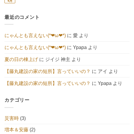
4月
地
コ
【エ
ま
い
ま
鎮
メ
コ
せ
こ
だ
祭
ン
キ
ん
と
あ
続々
ト
ュ
へ
り
最近のコメント
🍀
は
ー
の
ま
へ
ま
ト】
せ
の
だ
へ
ん
あ
の
り
にゃんとも言えない(*❤ω❤*)
に
愛
より
ま
せ
ん
にゃんとも言えない(*❤ω❤*)
に
Ypapa
より
夏の日の棟上げ
に
ジイジ 神主
より
【藤丸建設の家の短所】言っていいの？
に
アイ
より
【藤丸建設の家の短所】言っていいの？
に
Ypapa
より
カテゴリー
災害時
(3)
増本＆安藤
(2)