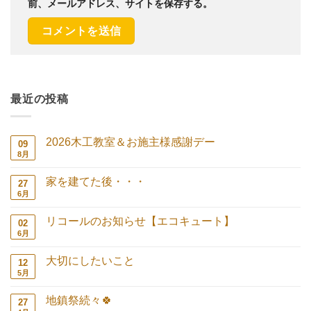
前、メールアドレス、サイトを保存する。
最近の投稿
2026木工教室＆お施主様感謝デー
09
8月
2026
コ
木
メ
工
ン
家を建てた後・・・
27
教
ト
室
は
6月
家
コ
＆
ま
を
メ
お
だ
建
ン
施
あ
リコールのお知らせ【エコキュート】
02
て
ト
主
り
た
は
6月
リ
コ
様
ま
後・・・
ま
コ
メ
感
せ
へ
だ
ー
ン
謝
ん
の
あ
大切にしたいこと
12
ル
ト
デ
り
の
は
5月
ー
大
コ
ま
お
ま
へ
切
メ
せ
知
だ
の
に
ン
ん
ら
あ
地鎮祭続々🍀
27
し
ト
せ
り
た
は