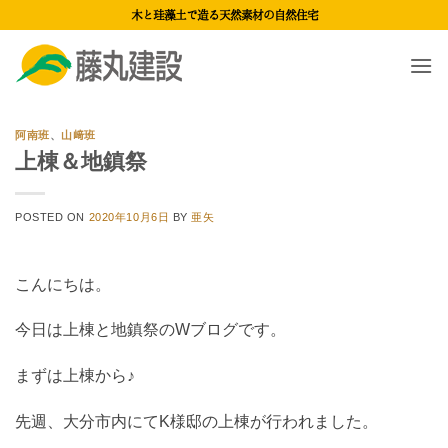
Skip
木と珪藻土で造る天然素材の自然住宅
to
content
阿南班
、
山﨑班
上棟＆地鎮祭
POSTED ON
2020年10月6日
BY
亜矢
こんにちは。
今日は上棟と地鎮祭のWブログです。
まずは上棟から♪
先週、大分市内にてK様邸の上棟が行われました。