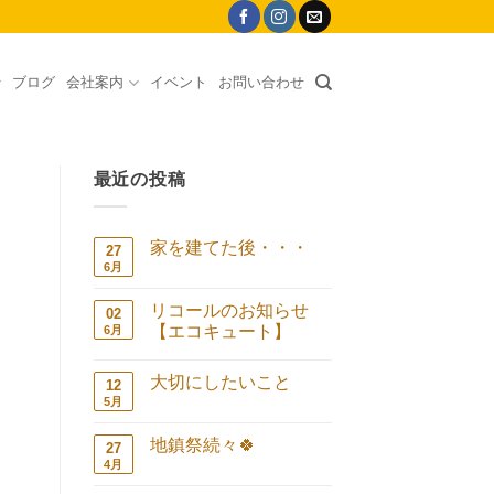
ブログ
会社案内
イベント
お問い合わせ
最近の投稿
家を建てた後・・・
27
6月
家
コ
を
メ
建
ン
リコールのお知らせ
02
て
ト
た
は
【エコキュート】
6月
後・・・
ま
リ
コ
へ
だ
コ
メ
の
あ
大切にしたいこと
ー
ン
12
り
ル
ト
ま
5月
大
コ
の
は
せ
切
メ
お
ま
ん
に
ン
知
だ
地鎮祭続々🍀
27
し
ト
ら
あ
た
は
4月
地
せ
コ
り
い
ま
鎮
【エ
メ
ま
こ
だ