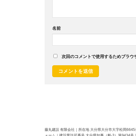
名前
次回のコメントで使用するためブラウ
藤丸建設 有限会社｜所在地 大分県大分市大字松岡6645番地
ォーム｜建設業許可番号 大分県知事（般-3）第9434号