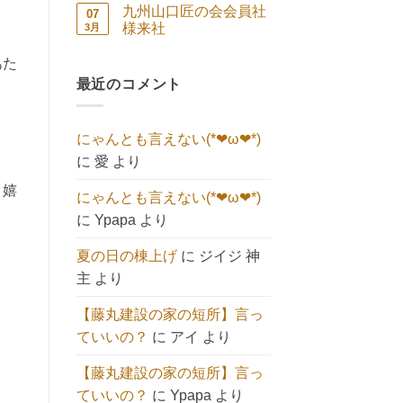
祭
コ
ン
せ
と
あ
九州山口匠の会会員社
07
続々
キ
ト
ん
へ
り
🍀
ュ
は
様来社
3月
の
ま
へ
ー
ま
せ
九
コ
の
ト】
だ
ん
州
メ
へ
あ
あた
山
ン
の
り
口
最近のコメント
ト
ま
匠
は
せ
の
ま
ん
会
だ
会
あ
にゃんとも言えない(*❤ω❤*)
員
り
社
ま
に
愛
より
様
せ
来
ん
社
」嬉
にゃんとも言えない(*❤ω❤*)
へ
の
に
Ypapa
より
？
夏の日の棟上げ
に
ジイジ 神
主
より
【藤丸建設の家の短所】言っ
ていいの？
に
アイ
より
【藤丸建設の家の短所】言っ
ていいの？
に
Ypapa
より