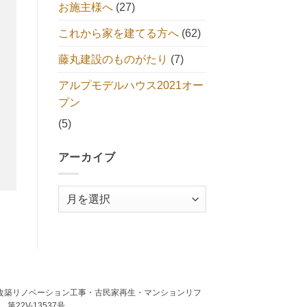
お施主様へ
(27)
これから家を建てる方へ
(62)
藤丸建設のものがたり
(7)
アルプモデルハウス2021オー
プン
(5)
アーカイブ
ア
ー
カ
イ
ブ
築・建替・増改築リノベーション工事・古民家再生・マンションリフ
22V-13537号