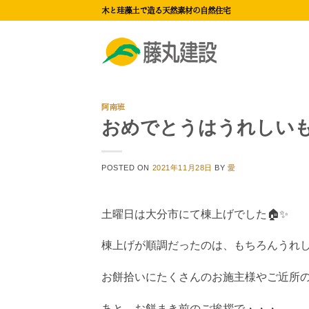
Skip
木と珪藻土で造る天然素材の自然住宅
to
content
阿南班
おめでとうはうれしい
POSTED ON
2021年11月28日
BY
愛
土曜日は大分市にて棟上げでした🏠✨
棟上げが順調だったのは、もちろんうれ
お餅拾いにたくさんのお施主様やご近所
あと、お餅まき前のご挨拶で・・・