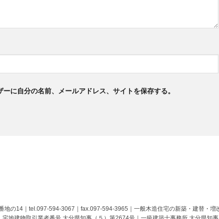
ザーに自分の名前、メールアドレス、サイトを保存する。
の14｜tel.097-594-3067｜fax.097-594-3965｜一般木造住宅の新
｜宅地建物取引業者番号 大分県知事（５）第2674号｜一級建築士事務所 大分県知事 第