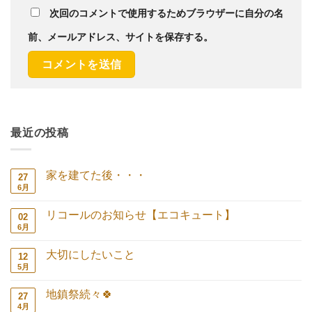
次回のコメントで使用するためブラウザーに自分の名
前、メールアドレス、サイトを保存する。
最近の投稿
家を建てた後・・・
27
6月
家
コ
を
メ
建
ン
リコールのお知らせ【エコキュート】
02
て
ト
た
は
6月
リ
コ
後・・・
ま
コ
メ
へ
だ
ー
ン
の
あ
大切にしたいこと
12
ル
ト
り
の
は
5月
大
コ
ま
お
ま
切
メ
せ
知
だ
に
ン
ん
ら
あ
地鎮祭続々🍀
27
し
ト
せ
り
た
は
4月
地
コ
【エ
ま