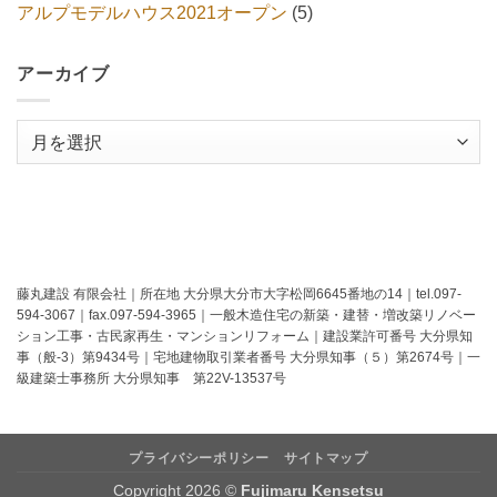
アルプモデルハウス2021オープン
(5)
アーカイブ
ア
ー
カ
イ
ブ
藤丸建設 有限会社｜所在地 大分県大分市大字松岡6645番地の14｜tel.097-
594-3067｜fax.097-594-3965｜一般木造住宅の新築・建替・増改築リノベー
ション工事・古民家再生・マンションリフォーム｜建設業許可番号 大分県知
事（般-3）第9434号｜宅地建物取引業者番号 大分県知事（５）第2674号｜一
級建築士事務所 大分県知事 第22V-13537号
プライバシーポリシー
サイトマップ
Copyright 2026 ©
Fujimaru Kensetsu