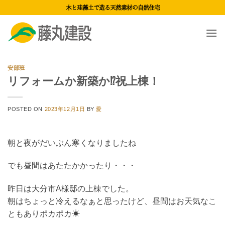
Skip
木と珪藻土で造る天然素材の自然住宅
to
content
安部班
リフォームか新築か⁉祝上棟！
POSTED ON
2023年12月1日
BY
愛
朝と夜がだいぶん寒くなりましたね
でも昼間はあたたかかったり・・・
昨日は大分市A様邸の上棟でした。
朝はちょっと冷えるなぁと思ったけど、昼間はお天気なこ
ともありポカポカ☀