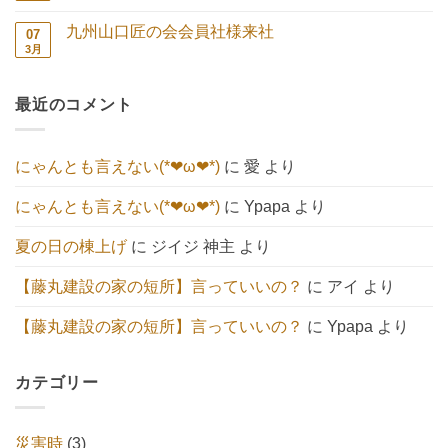
い
ま
鎮
メ
コ
せ
こ
だ
祭
ン
キ
ん
と
あ
九州山口匠の会会員社様来社
07
続々
ト
ュ
へ
り
🍀
は
3月
ー
九
コ
の
ま
へ
ま
ト】
州
メ
せ
の
だ
へ
山
ン
ん
あ
の
口
ト
り
最近のコメント
匠
は
ま
の
ま
せ
会
だ
ん
会
あ
員
り
にゃんとも言えない(*❤ω❤*)
に
愛
より
社
ま
様
せ
来
ん
にゃんとも言えない(*❤ω❤*)
に
Ypapa
より
社
へ
の
夏の日の棟上げ
に
ジイジ 神主
より
【藤丸建設の家の短所】言っていいの？
に
アイ
より
【藤丸建設の家の短所】言っていいの？
に
Ypapa
より
カテゴリー
災害時
(3)