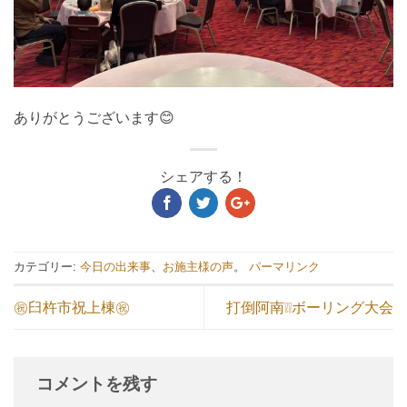
ありがとうございます😊
シェアする！
カテゴリー:
今日の出来事
、
お施主様の声
。
パーマリンク
㊗臼杵市祝上棟㊗
打倒阿南❕❕ボーリング大会
コメントを残す