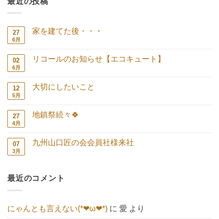
最近の投稿
家を建てた後・・・
27
6月
家
コ
を
メ
建
ン
リコールのお知らせ【エコキュート】
02
て
ト
た
は
6月
リ
コ
後・・・
ま
コ
メ
へ
だ
ー
ン
の
あ
大切にしたいこと
12
ル
ト
り
の
は
5月
大
コ
ま
お
ま
切
メ
せ
知
だ
に
ン
ん
ら
あ
地鎮祭続々🍀
27
し
ト
せ
り
た
は
4月
地
コ
【エ
ま
い
ま
鎮
メ
コ
せ
こ
だ
祭
ン
キ
ん
と
あ
九州山口匠の会会員社様来社
07
続々
ト
ュ
へ
り
🍀
は
3月
ー
九
コ
の
ま
へ
ま
ト】
州
メ
せ
の
だ
へ
山
ン
ん
あ
の
口
ト
り
最近のコメント
匠
は
ま
の
ま
せ
会
だ
ん
会
あ
員
り
にゃんとも言えない(*❤ω❤*)
に
愛
より
社
ま
様
せ