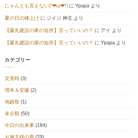
来
ん
にゃんとも言えない(*❤ω❤*)
に
Ypapa
より
社
へ
の
夏の日の棟上げ
に
ジイジ 神主
より
【藤丸建設の家の短所】言っていいの？
に
アイ
より
【藤丸建設の家の短所】言っていいの？
に
Ypapa
より
カテゴリー
災害時
(3)
増本＆安藤
(2)
地鎮祭
(1)
未分類
(50)
今日の出来事
(184)
お施主様の声
(29)