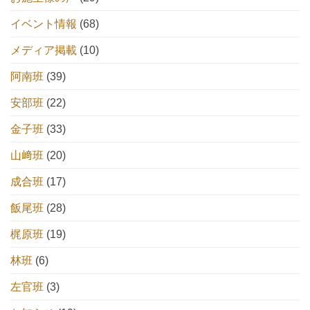
イベント情報
(68)
メディア掲載
(10)
阿南班
(39)
安部班
(22)
金子班
(33)
山﨑班
(20)
成合班
(17)
飯尾班
(28)
梶原班
(19)
林班
(6)
左官班
(3)