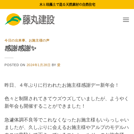
Skip
木と珪藻土で造る天然素材の自然住宅
to
content
今日の出来事
、
お施主様の声
感謝感謝✨
POSTED ON
2024年1月28日
BY
愛
昨日、４年ぶりに行われたお施主様感謝デー新年会！
色々と制限されてきてウズウズしていましたが、ようやく
新年会も開催することができました！
急遽体調不良等でこれなくなったお施主様もいらっしゃい
ましたが、久しぶりに会えるお施主様やアルプのモデルハ