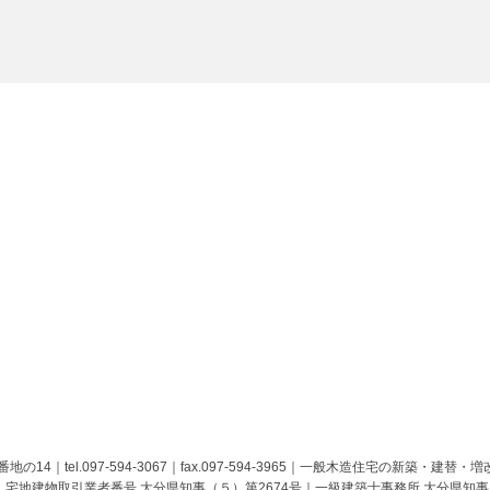
の14｜tel.097-594-3067｜fax.097-594-3965｜一般木造住宅の新
｜宅地建物取引業者番号 大分県知事（５）第2674号｜一級建築士事務所 大分県知事 第