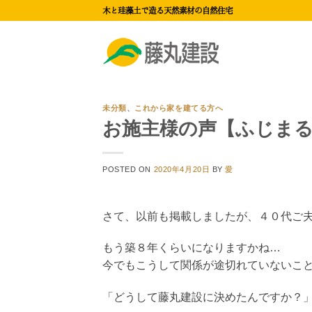
Skip
木と珪藻土で造る天然素材の自然住宅
to
content
未分類
、
これから家を建てる方へ
お施主様の声【ふじまる
POSTED ON
2020年4月20日
BY
愛
さて、以前も掲載しましたが、４０代ご夫
もう築８年くらいになりますかね…
今でもこうして関係が途切れていないこ
「どうして藤丸建設に決めたんですか？