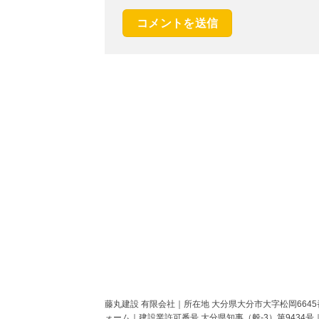
藤丸建設 有限会社｜所在地 大分県大分市大字松岡6645番地
ォーム｜建設業許可番号 大分県知事（般-3）第9434号