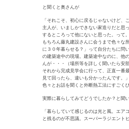
と聞くと奥さんが
「それこそ、初心に戻るじゃないけど、
主人が、いましかできない家造りだと思
するところって他にないと思った。って
もちろん藤丸建設さんに会うまで色々な
に３０年暮らせる？」って自分たちに問
の建築途中の現場。建築途中なのに、他
んが・・・（場所等を詳しく聞いたら安
それから完成見学会に行って、正直一番
見て回ったら、違いも分かったんです。
色々とお話を聞くと外断熱工法にすごく
実際に暮らしてみてどうでしたか？と聞
「暮らしていて感じるのは光と風。エア
と残るのが不思議。スーパーラジエント