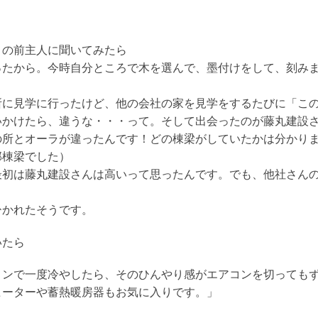
この前主人に聞いてみたら
ったから。今時自分ところで木を選んで、墨付けをして、刻み
。
所に見学に行ったけど、他の会社の家を見学をするたびに「こ
いかけたら、違うな・・・って。そして出会ったのが藤丸建設
の所とオーラが違ったんです！どの棟梁がしていたかは分かり
部棟梁でした）
最初は藤丸建設さんは高いって思ったんです。でも、他社さん
」
ひかれたそうです。
いたら
コンで一度冷やしたら、そのひんやり感がエアコンを切っても
ヒーターや蓄熱暖房器もお気に入りです。」