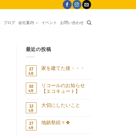
ブログ
会社案内
イベント
お問い合わせ
最近の投稿
家を建てた後・・・
27
6月
家
コ
を
メ
建
ン
リコールのお知らせ
02
て
ト
た
は
【エコキュート】
6月
後・・・
ま
リ
コ
へ
だ
コ
メ
の
あ
大切にしたいこと
ー
ン
12
り
ル
ト
ま
5月
大
コ
の
は
せ
切
メ
お
ま
ん
に
ン
知
だ
地鎮祭続々🍀
27
し
ト
ら
あ
た
は
4月
地
せ
コ
り
い
ま
鎮
【エ
メ
ま
こ
だ