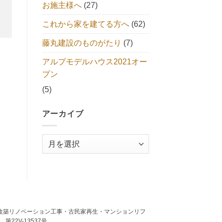
お施主様へ
(27)
これから家を建てる方へ
(62)
藤丸建設のものがたり
(7)
アルプモデルハウス2021オー
プン
(5)
アーカイブ
ア
ー
カ
イ
ブ
築・建替・増改築リノベーション工事・古民家再生・マンションリフ
22V-13537号