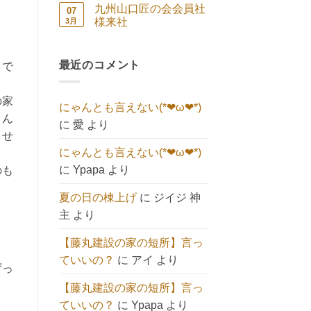
祭
コ
ン
せ
と
あ
九州山口匠の会会員社
07
続々
キ
ト
ん
へ
り
🍀
ュ
は
様来社
3月
の
ま
へ
ー
ま
せ
九
コ
の
ト】
だ
ん
州
メ
へ
あ
山
ン
の
り
口
最近のコメント
ト
ま
まで
匠
は
せ
の
ま
ん
会
だ
会
あ
の家
にゃんとも言えない(*❤ω❤*)
員
り
社
さん
ま
に
愛
より
様
せ
ませ
来
ん
社
にゃんとも言えない(*❤ω❤*)
へ
の
に
Ypapa
より
のも
夏の日の棟上げ
に
ジイジ 神
主
より
【藤丸建設の家の短所】言っ
ていいの？
に
アイ
より
ずっ
【藤丸建設の家の短所】言っ
ていいの？
に
Ypapa
より