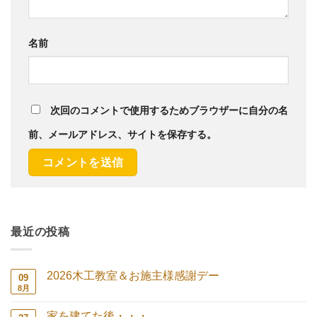
名前
次回のコメントで使用するためブラウザーに自分の名
前、メールアドレス、サイトを保存する。
最近の投稿
2026木工教室＆お施主様感謝デー
09
8月
2026
コ
木
メ
工
ン
家を建てた後・・・