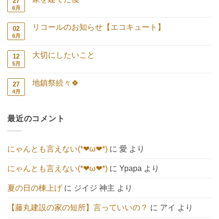
27
教
ト
室
は
6月
家
コ
＆
ま
を
メ
お
だ
建
ン
施
あ
リコールのお知らせ【エコキュート】
02
て
ト
主
り
た
は
6月
リ
コ
様
ま
後・・・
ま
コ
メ
感
せ
へ
だ
ー
ン
謝
ん
の
あ
大切にしたいこと
12
ル
ト
デ
り
の
は
5月
ー
大
コ
ま
お
ま
へ
切
メ
せ
知
だ
の
に
ン
ん
ら
あ
地鎮祭続々🍀
27
し
ト
せ
り
た
は
4月
地
コ
【エ
ま
い
ま
鎮
メ
コ
せ
こ
だ
祭
ン
キ
ん
と
あ
続々
ト
ュ
へ
り
最近のコメント
🍀
は
ー
の
ま
へ
ま
ト】
せ
の
だ
へ
ん
あ
の
り
にゃんとも言えない(*❤ω❤*)
に
愛
より
ま
せ
ん
にゃんとも言えない(*❤ω❤*)
に
Ypapa
より
夏の日の棟上げ
に
ジイジ 神主
より
【藤丸建設の家の短所】言っていいの？
に
アイ
より