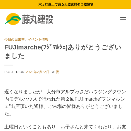
Skip
木と珪藻土で造る天然素材の自然住宅
to
content
今日の出来事
、
イベント情報
FUJImarche(ﾌｼﾞﾏﾙｼｪ)ありがとうござい
ました
POSTED ON
2023年2月22日
BY
愛
遅くなりましたが、大分市アルプわさだハウジングタウン
内モデルハウスで行われた第２回FUJImarche”フジマルシ
ェ”出店頂いた皆様、ご来場の皆様ありがとうございまし
た。
土曜日ということもあり、お子さんと来てくれたり、お友