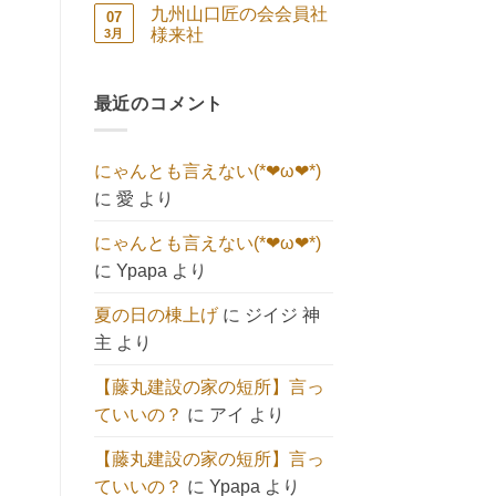
祭
コ
ン
せ
と
あ
九州山口匠の会会員社
07
続々
キ
ト
ん
へ
り
🍀
ュ
は
様来社
3月
の
ま
へ
ー
ま
せ
九
コ
の
ト】
だ
ん
州
メ
へ
あ
山
ン
の
り
口
最近のコメント
ト
ま
匠
は
せ
の
ま
ん
会
だ
会
あ
にゃんとも言えない(*❤ω❤*)
員
り
社
ま
に
愛
より
様
せ
来
ん
社
にゃんとも言えない(*❤ω❤*)
へ
の
に
Ypapa
より
夏の日の棟上げ
に
ジイジ 神
主
より
【藤丸建設の家の短所】言っ
ていいの？
に
アイ
より
【藤丸建設の家の短所】言っ
ていいの？
に
Ypapa
より