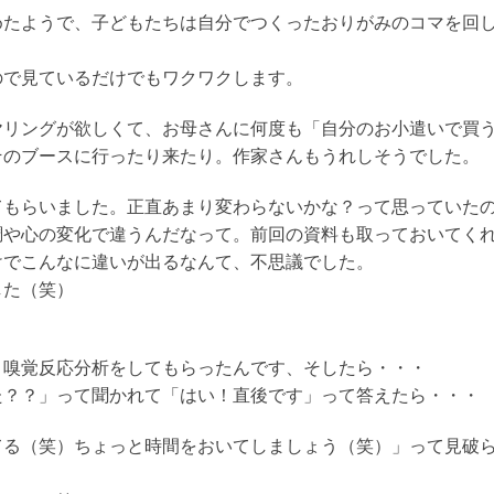
めたようで、子どもたちは自分でつくったおりがみのコマを回
ので見ているだけでもワクワクします。
ヤリングが欲しくて、お母さんに何度も「自分のお小遣いで買
そのブースに行ったり来たり。作家さんもうれしそうでした。
てもらいました。正直あまり変わらないかな？って思っていた
調や心の変化で違うんだなって。前回の資料も取っておいてく
けでこんなに違いが出るなんて、不思議でした。
した（笑）
り嗅覚反応分析をしてもらったんです、そしたら・・・
た？？」って聞かれて「はい！直後です」って答えたら・・・
てる（笑）ちょっと時間をおいてしましょう（笑）」って見破