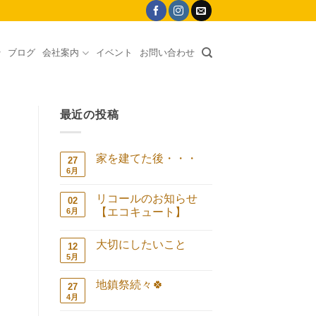
ブログ
会社案内
イベント
お問い合わせ
最近の投稿
家を建てた後・・・
27
6月
家
コ
を
メ
建
ン
リコールのお知らせ
02
て
ト
た
は
【エコキュート】
6月
後・・・
ま
リ
コ
へ
だ
コ
メ
の
あ
大切にしたいこと
ー
ン
12
り
ル
ト
ま
5月
大
コ
の
は
せ
切
メ
お
ま
ん
に
ン
知
だ
地鎮祭続々🍀
27
し
ト
ら
あ
た
は
4月
地
せ
コ
り
い
ま
鎮
【エ
メ
ま
こ
だ