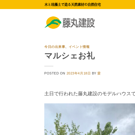
Skip
木と珪藻土で造る天然素材の自然住宅
to
content
今日の出来事
、
イベント情報
マルシェお礼
POSTED ON
2023年4月18日
BY
愛
土日で行われた藤丸建設のモデルハウスで行わ